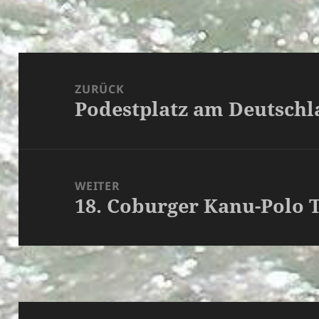
Beitragsnavigation
ZURÜCK
Podestplatz am Deutsch
Vorheriger
Beitrag:
WEITER
18. Coburger Kanu-Polo 
Nächster
Beitrag: