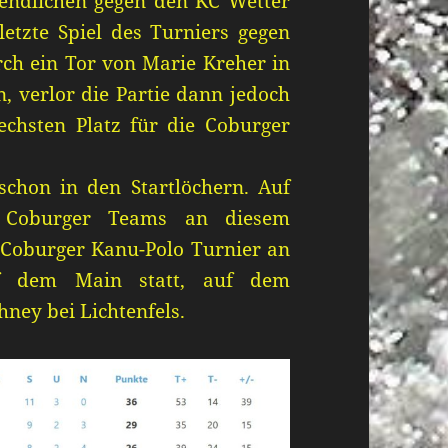
ugendlichen gegen den KC Wetter
etzte Spiel des Turniers gegen
ch ein Tor von Marie Kreher in
, verlor die Partie dann jedoch
echsten Platz für die Coburger
chon in den Startlöchern. Auf
 Coburger Teams an diesem
 Coburger Kanu-Polo Turnier an
uf dem Main statt, auf dem
hney bei Lichtenfels.