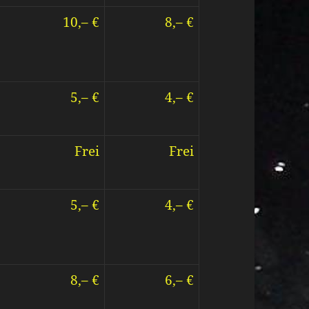
10,– €
8,– €
5,– €
4,– €
Frei
Frei
5,– €
4,– €
8,– €
6,– €