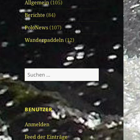
Allgemein
(105)
Berichte
(84)
PoloNews
(107)
Wanderpaddeln
(12)
Suche
nach:
BENUTZER
Anmelden
Feed der Einträge