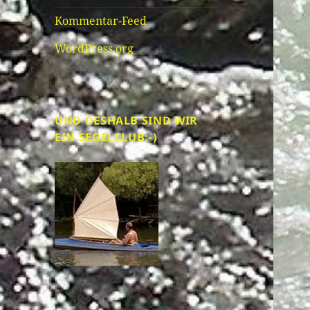
Kommentar-Feed
WordPress.org
UND DESHALB SIND WIR
EIN SEGELCLUB:-)