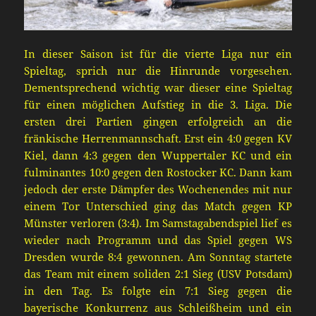
In dieser Saison ist für die vierte Liga nur ein
Spieltag, sprich nur die Hinrunde vorgesehen.
Dementsprechend wichtig war dieser eine Spieltag
fü
r einen möglichen Aufstieg in die 3. Liga.
Die
ersten drei Partien gingen erfolgreich an die
fränkische Herrenmannschaft. Erst ein 4:0 gegen
KV
Kiel
, dann
4:3 gegen den Wuppertaler KC und ein
fulminantes 10:0 gegen
den
Rostock
er KC
.
Dann
kam
jedoch der
erste
Dämpfer des Wochenendes mit nur
einem Tor Unterschied ging das Match gegen KP
Münster verloren
(3:4)
. Im Samstagabendspiel
lief es
wieder nach
Programm
und das Spiel gegen WS
Dresden wurde 8:4 gewonnen.
Am Sonntag startete
das Team mit einem soliden 2:1 Sieg (USV Potsdam)
in den Tag. Es folgte ein 7:1
Sieg gegen die
bayerische Konkurrenz aus Schleißheim und ein