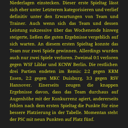
Niederlagen einstecken. Dieser erste Spieltag
lässt
sich eher unter Letzterem kategorisieren und verlief
definitiv unter den Erwartungen von Team und
Trainer.
Auch wenn sich das Team und dessen
Leistung sukzessive über das Wochenende hinweg
steigerte, ließen die guten Ergebnisse vergeblich auf
sich warten. A
n diesem ersten Spiel
tag konnte das
Team nur zwei Spiele gewinnen. Allerdings wurden
auch nur zwei Spiele verloren.
Zweimal 0:1
verloren
gegen WSF Liblar und KCNW Berlin
. Die restlichen
drei Partien endeten
im Remis
: 2:2 gegen KRM
Essen, 2:2 gegen MKC Dui
sburg, 3:3 gegen RSV
Hannover.
Einerseits zeugen die knappen
Ergebnisse davon, dass das Team durchaus auf
Augenhöhe mit der
Konkurrenz
agiert, an
dererseits
fehlen nach dem ersten Spieltag die Punkte für eine
bessere Platzierung in der Tabelle. Momentan steht
der PSC mit neun Punkten auf Platz fünf.