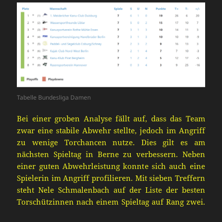
Tabelle Bundesliga Damen
Bei einer groben Analyse fällt auf, dass das Team
zwar eine stabile Abwehr stellt
e
, jedoch im Angriff
zu wenige Torchancen nutze. Dies gil
t es am
nächsten
Spieltag in Berne zu verbessern.
Neben
einer guten Abwehrleistung konnte sich auch eine
Spielerin im Angriff profilieren. Mit sieben Treffern
steht Nele Schmalenbach auf der Liste der besten
Torschützinnen nach
einem Spieltag auf Rang zwei.