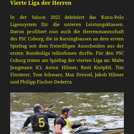
Vierte Liga der Herren
In der Saison 2025 debütiert das Kanu-Polo
Ligensystem für die unteren Leistungsklassen.
Davon profitiert nun auch die Herrenmanns
chaft
des PSC Coburg, die in Barsinghausen an dem ersten
Spieltag seit dem freiwilligen
Ausscheiden
aus
der
ersten Bunde
sliga
teilnehmen durfte. Für den PSC
Coburg traten am Spieltag der vierten Liga an: Malte
Jungmann
(C)
, Anton Hilmer, Basti Knöpfel, Tim
Finsterer, Tom Schwarz, M
ax Dressel, Jakob Hilmer
und Phil
ipp
Fische
r-
Deder
ra
.