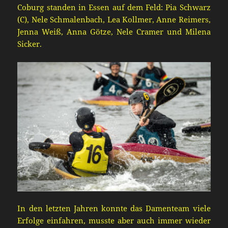
Coburg standen in Essen auf dem Feld: Pia Schwarz
(C), Nele Schmalenbach, Lea Kollmer, Anne Reimers,
Jenna Weiß, Anna Götze, Nele Cramer und Milena
Sicker.
In den letzten Jahren konnte das Damenteam viele
Erfolge einfahren, musste aber auch immer wieder