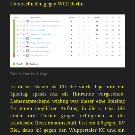
Unentschieden gegen WCH Berlin.
Tabelle Herren 4. Liga
In dieser Saison ist für die vierte Liga nur ein
Spieltag, sprich nur die Hinrunde vorgesehen.
Dementsprechend wichtig war dieser eine Spieltag
fü
r einen möglichen Aufstieg in die 3. Liga.
Die
ersten drei Partien gingen erfolgreich an die
fränkische Herrenmannschaft. Erst ein 4:0 gegen
KV
Kiel
, dann
4:3 gegen den Wuppertaler KC und ein