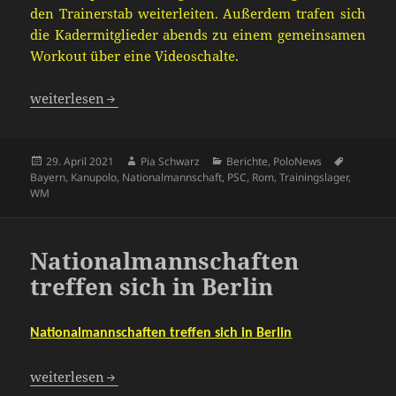
den Trainerstab weiterleiten. Außerdem trafen sich
die Kadermitglieder abends zu einem gemeinsamen
Workout über eine Videoschalte.
Kadersichtung in Göttingen
weiterlesen
Veröffentlicht
Autor
Kategorien
Schlagwö
29. April 2021
Pia Schwarz
Berichte
,
PoloNews
am
Bayern
,
Kanupolo
,
Nationalmannschaft
,
PSC
,
Rom
,
Trainingslager
,
WM
Nationalmannschaften
treffen sich in Berlin
Nationalmannschaften treffen sich in Berlin
Nationalmannschaften treffen sich in Berlin
weiterlesen