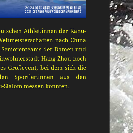
eutschen
Athlet.innen
der Kanu-
eltmeisterschaften na
ch China
e Seniorenteams der Damen und
inwohnerstadt
Hang Zhou
noch
res Großevent, bei dem sich die
den
Sportler
.innen
aus den
u-Slalom messen konnten.