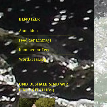
BENUTZER
Anmelden
Feed der Einträge
Kommentar-Feed
WordPress.org
UND DESHALB SIND WIR
EIN SEGELCLUB:-)