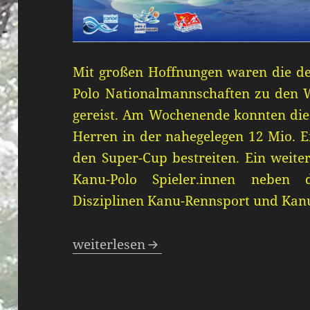
Mit großen Hoffnungen waren die d
Polo Nationalmannschaften zu den W
gereist. Am Wochenende konnten di
Herren in der nahegelegen
1
2
Mio.
E
den Super-Cup bestreiten. Ein weite
Kanu-Polo
Spieler
.
innen
neben 
Disziplinen Kanu-Rennsport und Kan
– WM 2024 –
weiterlesen