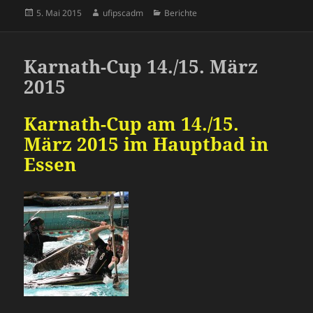
Veröffentlicht
Autor
Kategorien
5. Mai 2015
ufipscadm
Berichte
am
Karnath-Cup 14./15. März
2015
Karnath-Cup am 14./15.
März 2015 im Hauptbad in
Essen