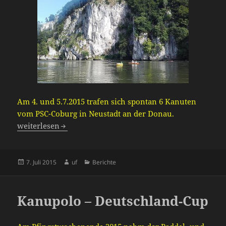
Am 4. und 5.7.2015 trafen sich spontan 6 Kanuten
vom PSC-Coburg in Neustadt an der Donau.
Donaufahrt
weiterlesen
Veröffentlicht
Autor
Kategorien
7. Juli 2015
uf
Berichte
am
Kanupolo – Deutschland-Cup