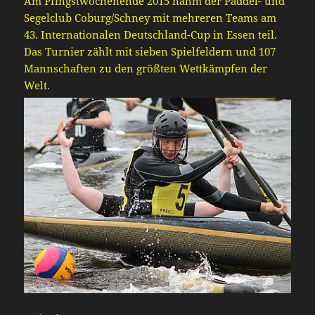
Am Pfingstwochenende 2015 nahm der Paddel- und
Segelclub Coburg/Schney mit mehreren Teams am
43. Internationalen Deutschland-Cup in Essen teil.
Das Turnier zählt mit sieben Spielfeldern und 107
Mannschaften zu den größten Wettkämpfen der
Welt.