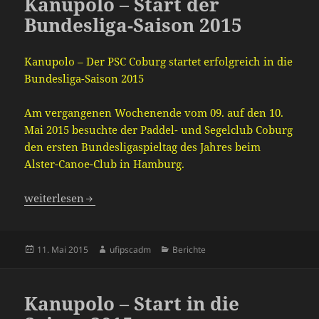
Kanupolo – Start der
Bundesliga-Saison 2015
Kanupolo – Der PSC Coburg startet erfolgreich in die
Bundesliga-Saison 2015
Am vergangenen Wochenende vom 09. auf den 10.
Mai 2015 besuchte der Paddel- und Segelclub Coburg
den ersten Bundesligaspieltag des Jahres beim
Alster-Canoe-Club in Hamburg.
Kanupolo – Start der Bundesliga-Saison 2015
weiterlesen
Veröffentlicht
Autor
Kategorien
11. Mai 2015
ufipscadm
Berichte
am
Kanupolo – Start in die