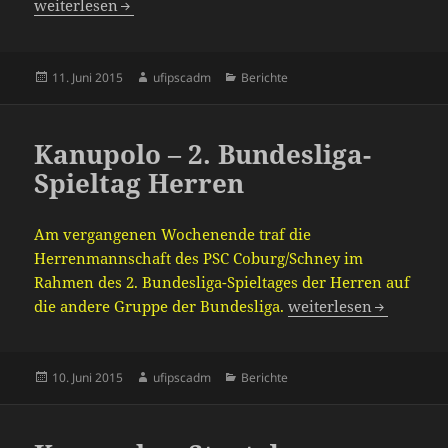
Kanupolo – Deutschland-Cup
weiterlesen
Veröffentlicht
Autor
Kategorien
11. Juni 2015
ufipscadm
Berichte
am
Kanupolo – 2. Bundesliga-
Spieltag Herren
Am vergangenen Wochenende traf die
Herrenmannschaft des PSC Coburg/Schney im
Rahmen des 2. Bundesliga-Spieltages der Herren auf
Kanupolo – 2. Bundesl
die andere Gruppe der Bundesliga.
weiterlesen
Veröffentlicht
Autor
Kategorien
10. Juni 2015
ufipscadm
Berichte
am