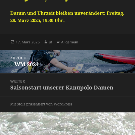
Datum und Uhrzeit bleiben unverändert: Freitag,
28. März 2025, 19.30 Uhr.
Veröffentlicht
Autor
Kategorien
17. März 2025
uf
Allgemein
am
Beitragsnavigation
ZURÜCK
– WM 2024 –
Vorheriger
Beitrag:
WEITER
Saisonstart unserer Kanupolo Damen
Nächster
Beitrag:
Mit Stolz präsentiert von WordPress