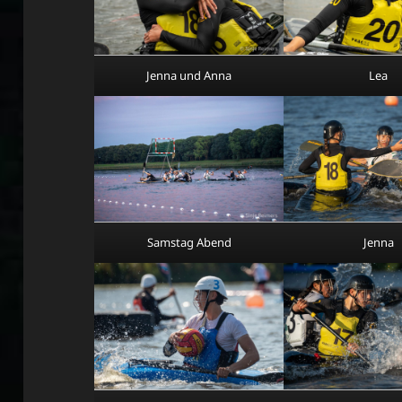
Jenna und Anna
Lea
Samstag Abend
Jenna