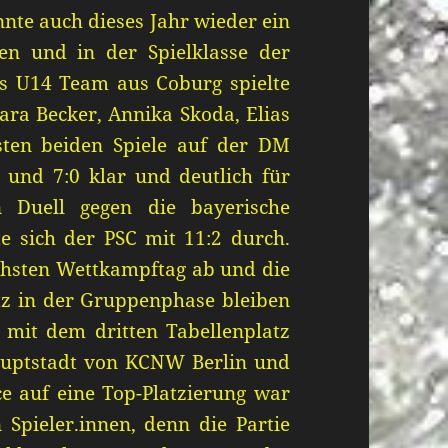
nte auch dieses Jahr wieder ein
en und in der Spielklasse der
s U14 Team aus Coburg spielte
ara Becker, Annika Skoda, Elias
rsten beiden Spiele auf der DM
 und 7:0 klar und deutlich für
n Duell gegen die bayerische
 sich der PSC mit 11:2 durch.
ächsten Wettkampftag ab und die
atz in der Gruppenphase bleiben
 mit dem dritten Tabellenplatz
auptstadt von KCNW Berlin und
e auf eine Top-Platzierung war
 Spieler.innen, denn die Partie