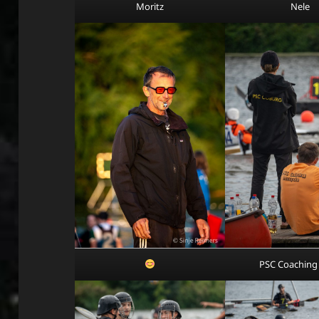
Moritz
Nele
PSC Coaching