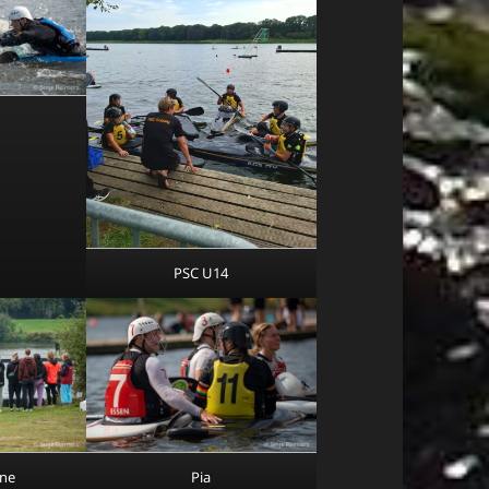
PSC U14
one
Pia