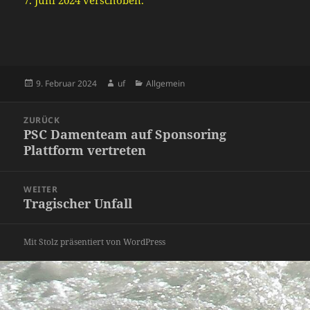
7. Juni 2024 verschoben.
Veröffentlicht
Autor
Kategorien
9. Februar 2024
uf
Allgemein
am
Beitragsnavigation
ZURÜCK
PSC Damenteam auf Sponsoring
Vorheriger
Plattform vertreten
Beitrag:
WEITER
Tragischer Unfall
Nächster
Beitrag:
Mit Stolz präsentiert von WordPress