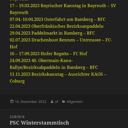
17 – 19.03.2023 Bayrischer Kanutag in Bayreuth – SV
Bayreuth
07.04.-10.04.2023 Osterfahrt um Bamberg – BFC
22.04.2023 Oberfränkisches Bezirksanpaddeln
29.04.2023 Paddelmarkt in Bamberg – BFC
02.07.2023 Drachenboot Rennen – Untreusee – FC-
Hof
16 – 17.09.2023 Hofer Regatta – FC Hof
24.09.2023 40. Obermain-Kanu-
Rallye/Bezirksabpaddeln in Bamberg – BFC
11.11.2023 Bezirkskanutag – Ausrichter KAOS –
Coburg
Veröffentlicht
Autor
Kategorien
16. Dezember 2022
uf
Allgemein
am
Beitragsnavigation
ZURÜCK
PSC Winterstammtisch
Vorheriger