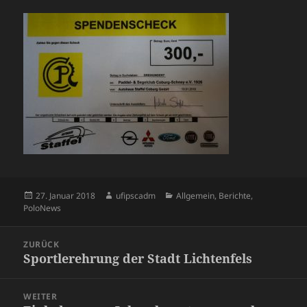
Veröffentlicht
Autor
Kategorien
27. Januar 2018
ufipscadm
Allgemein
,
Berichte
,
am
PoloNews
Beitragsnavigation
ZURÜCK
Sportlerehrung der Stadt Lichtenfels
Vorheriger
Beitrag:
WEITER