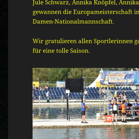
Jule Schwarz, Annika Knöpfel, Annika
gewannen die Europameisterschaft in
Damen-Nationalmannschaft.
Wir gratulieren allen Sportlerinnen 
für eine tolle Saison.