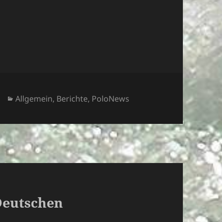
Kategorien
Allgemein
,
Berichte
,
PoloNews
Deutschen