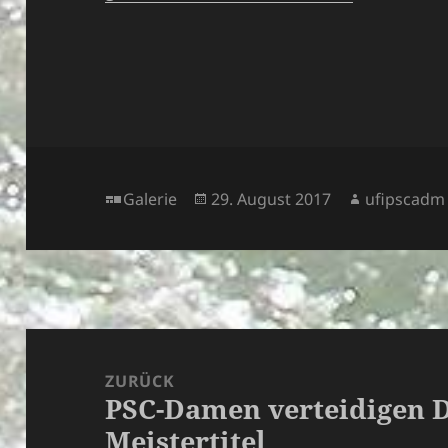
Format
Veröffentlicht
Autor
Galerie
29. August 2017
ufipscadm
am
Beitragsnavigation
ZURÜCK
PSC-Damen verteidigen 
Vorheriger
Meistertitel
Beitrag: