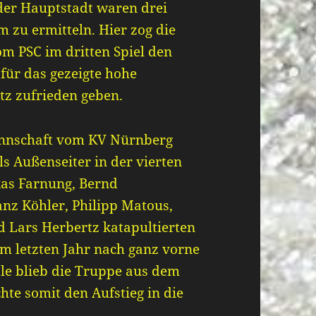
der Hauptstadt waren drei
 zu ermitteln. Hier zog die
om PSC im dritten Spiel den
für das gezeigte hohe
tz zufrieden geben.
nnschaft vom KV Nürnberg
ls Außenseiter in der vierten
kas Farnung, Bernd
anz Köhler, Philipp Matous,
d Lars Herbertz katapultierten
im letzten Jahr nach ganz vorne
ale blieb die Truppe aus dem
te somit den Aufstieg in die