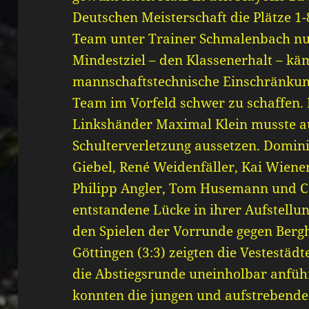
Deutschen Meisterschaft die Plätze 1
Team unter Trainer Schmalenbach n
Mindestziel – den Klassenerhalt – kä
mannschaftstechnische Einschränkun
Team im Vorfeld schwer zu schaffen.
Linkshänder Maximal Klein musste a
Schulterverletzung aussetzen. Domin
Giebel, René Weidenfäller, Kai Wiener
Philipp Angler, Tom Husemann und Ca
entstandene Lücke in ihrer Aufstellun
den Spielen der Vorrunde gegen Bergh
Göttingen (3:3) zeigten die Vestestädt
die Abstiegsrunde uneinholbar anführ
konnten die jungen und aufstrebende