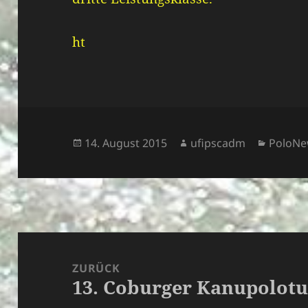
ht
Veröffentlicht
Autor
Katego
14. August 2015
ufipscadm
PoloN
am
Beitragsnavigation
ZURÜCK
13. Coburger Kanupolotu
Vorheriger
Beitrag: