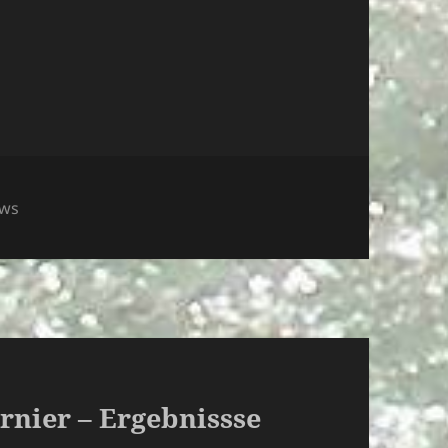
rien
ews
rnier – Ergebnissse