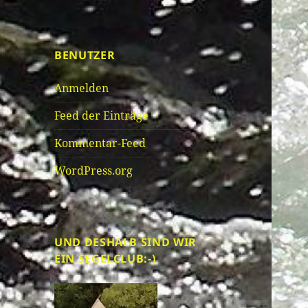
BENUTZER
Anmelden
Feed der Einträge
Kommentar-Feed
WordPress.org
UND DESHALB SIND WIR
EIN SEGELCLUB:-)