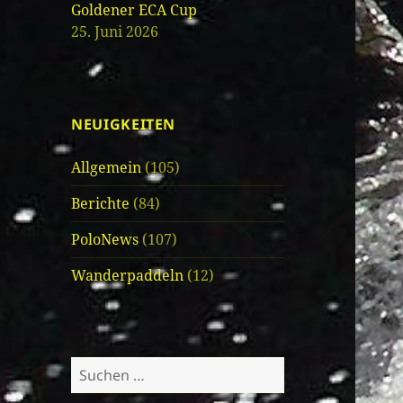
Goldener ECA Cup
25. Juni 2026
NEUIGKEITEN
Allgemein
(105)
Berichte
(84)
PoloNews
(107)
Wanderpaddeln
(12)
Suche
nach: