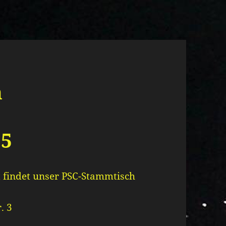
h
15
 findet unser PSC-Stammtisch
. 3