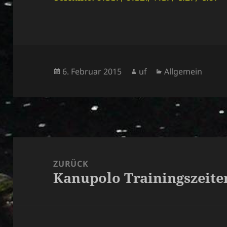
Veröffentlicht
Autor
Kategorien
6. Februar 2015
uf
Allgemein
am
Beitragsnavigation
ZURÜCK
Kanupolo Trainingszeite
Vorheriger
Beitrag: